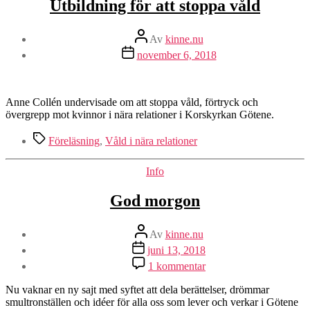
Utbildning för att stoppa våld
Inläggsförfattare
Av
kinne.nu
Inläggsdatum
november 6, 2018
Anne Collén undervisade om att stoppa våld, förtryck och
övergrepp mot kvinnor i nära relationer i Korskyrkan Götene.
Etiketter
Föreläsning
,
Våld i nära relationer
Kategorier
Info
God morgon
Inläggsförfattare
Av
kinne.nu
Inläggsdatum
juni 13, 2018
till
1 kommentar
God
morgon
Nu vaknar en ny sajt med syftet att dela berättelser, drömmar
smultronställen och idéer för alla oss som lever och verkar i Götene