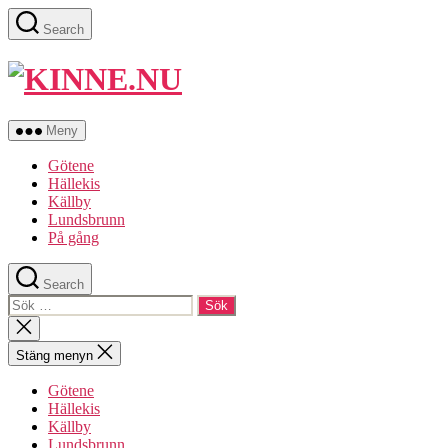
Hoppa
Search
till
innehåll
KINNE.NU
Meny
Götene
Hällekis
Källby
Lundsbrunn
På gång
Search
Sök
efter:
Stäng
sökningen
Stäng menyn
Götene
Hällekis
Källby
Lundsbrunn