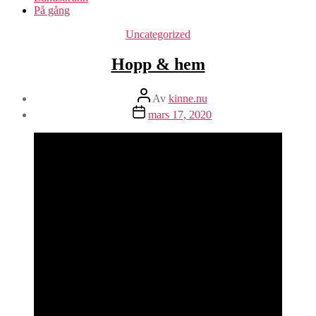
På gång
Kategorier
Uncategorized
Hopp & hem
Inläggsförfattare
Av
kinne.nu
Inläggsdatum
mars 17, 2020