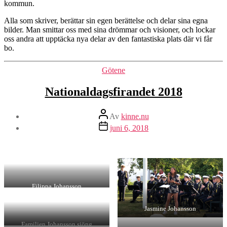
kommun.
Alla som skriver, berättar sin egen berättelse och delar sina egna
bilder. Man smittar oss med sina drömmar och visioner, och lockar
oss andra att upptäcka nya delar av den fantastiska plats där vi får
bo.
Kategorier
Götene
Nationaldagsfirandet 2018
Inläggsförfattare
Av
kinne.nu
Inläggsdatum
juni 6, 2018
Filippa Johansson
Jasmine Johansson
Familjen Johansson sjöng