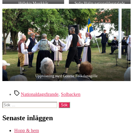
Hällekis Musikkår
Sofia Hjälm nationaldagstalade
Uppvisning med Götene Folkdansgille
Etiketter
Nationaldagsfirande
,
Solbacken
Sök
efter:
Senaste inläggen
Hopp & hem